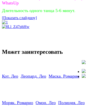
WhatsUp
Длительность одного танца 5-6 минут.
[Показать слайдшоу]
Может заинтересовать
Кот. Лео
Леопард. Лео
Маска. Ромарио
Заказать
стриптиз
StripBest —
+7 952 007-
Моряк. Ромарио
Омон. Лео
Полиция. Лео
16-37